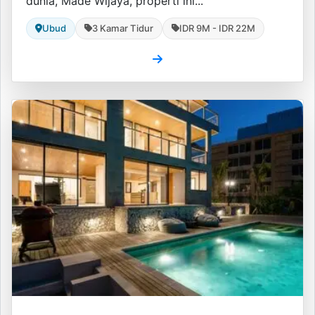
dunia, Made Wijaya, properti ini...
Ubud
3 Kamar Tidur
IDR 9M - IDR 22M