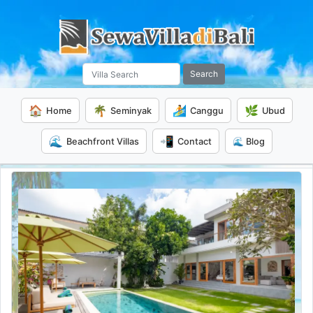
Search
🏠
🌴
🏄
🌿
Home
Seminyak
Canggu
Ubud
🌊
📲
Beachfront Villas
Contact
🌊 Blog