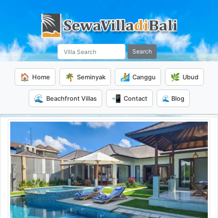
Search
🏠
🌴
🏄
🌿
Home
Seminyak
Canggu
Ubud
🌊
📲
Beachfront Villas
Contact
🌊 Blog