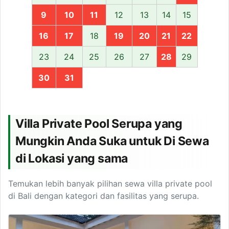
9
10
11
12
13
14
15
16
17
18
19
20
21
22
23
24
25
26
27
28
29
30
31
Villa Private Pool Serupa yang
Mungkin Anda Suka untuk Di Sewa
di Lokasi yang sama
Temukan lebih banyak pilihan sewa villa private pool
di Bali dengan kategori dan fasilitas yang serupa.