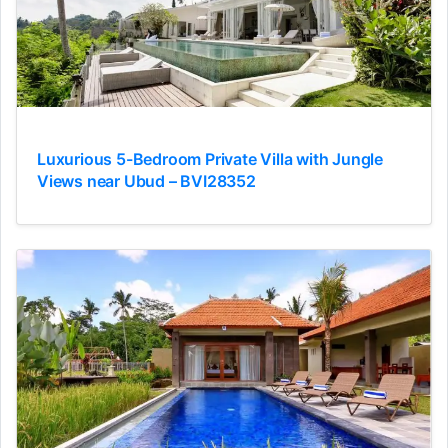
Luxurious 5-Bedroom Private Villa with Jungle
Views near Ubud – BVI28352