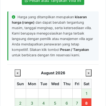
Pesan atau Tanyakan Villa Ini
Harga yang ditampilkan merupakan
kisaran
harga (range)
dan dapat berubah tergantung
musim, tanggal menginap, serta ketersediaan villa.
Kami berupaya menegosiasikan harga terbaik
langsung dengan pemilik atau manajemen villa agar
Anda mendapatkan penawaran yang tetap
kompetitif. Silakan klik tombol
Pesan / Tanyakan
untuk berbicara dengan tim reservasi kami.
«
August 2026
»
Sun
Mon
Tue
Wed
Thu
Fri
Sat
1
2
3
4
5
6
7
8