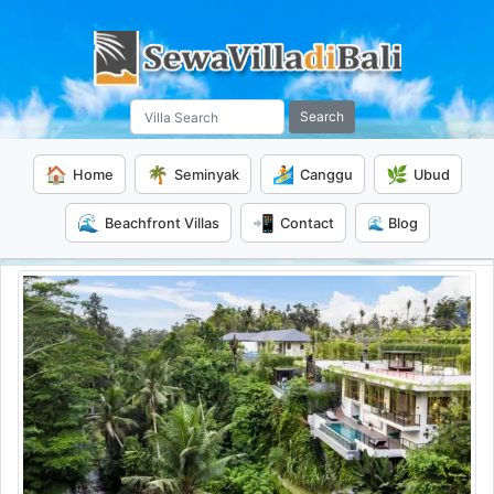
Search
🏠
🌴
🏄
🌿
Home
Seminyak
Canggu
Ubud
🌊
📲
Beachfront Villas
Contact
🌊 Blog