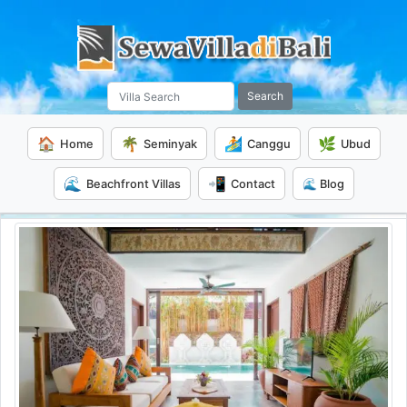
Search
🏠
🌴
🏄
🌿
Home
Seminyak
Canggu
Ubud
🌊
📲
Beachfront Villas
Contact
🌊 Blog