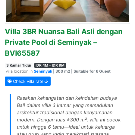
Villa 3BR Nuansa Bali Asli dengan
Private Pool di Seminyak –
BVI65587
3 Kamar Tidur
IDR 4M - IDR 9M
villa location in
Seminyak
| 300 m2 | Suitable for 6 Guest
Check villa rate
Rasakan kehangatan dan keindahan budaya
Bali dalam villa 3 kamar yang memadukan
arsitektur tradisional dengan kenyamanan
modern. Dengan luas ±300 m², villa ini cocok
untuk hingga 6 tamu—ideal untuk keluarga
atau grup yang ingin menikmati suasana