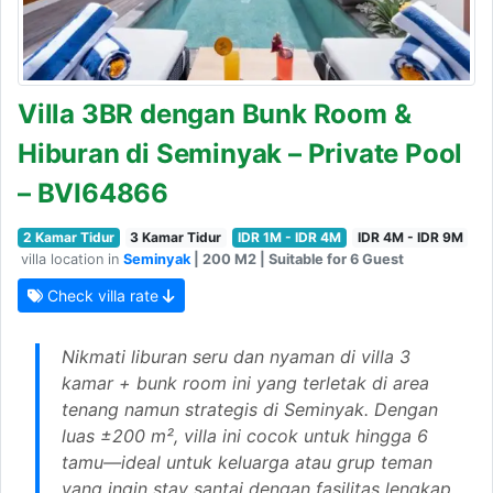
Villa 3BR dengan Bunk Room &
Hiburan di Seminyak – Private Pool
– BVI64866
2 Kamar Tidur
3 Kamar Tidur
IDR 1M - IDR 4M
IDR 4M - IDR 9M
villa location in
Seminyak
| 200 M2 | Suitable for 6 Guest
Check villa rate
Nikmati liburan seru dan nyaman di villa 3
kamar + bunk room ini yang terletak di area
tenang namun strategis di Seminyak. Dengan
luas ±200 m², villa ini cocok untuk hingga 6
tamu—ideal untuk keluarga atau grup teman
yang ingin stay santai dengan fasilitas lengkap