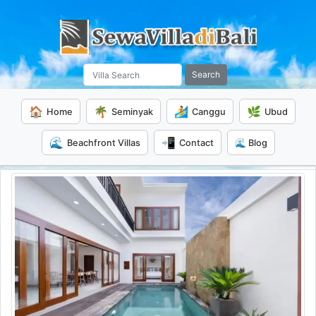
Search
🏠
🌴
🏄
🌿
Home
Seminyak
Canggu
Ubud
🌊
📲
Beachfront Villas
Contact
🌊 Blog