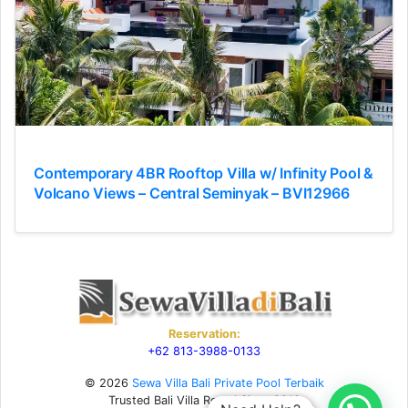
Contemporary 4BR Rooftop Villa w/ Infinity Pool &
Volcano Views – Central Seminyak – BVI12966
Reservation:
+62 813-3988-0133
© 2026
Sewa Villa Bali Private Pool Terbaik
Trusted Bali Villa Rental Since 2010