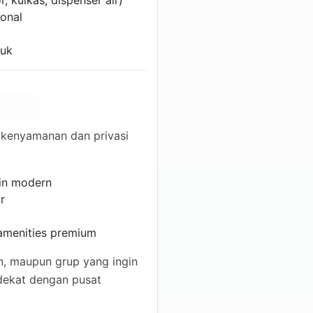
ional
muk
 kenyamanan dan privasi
in modern
r
 amenities premium
n, maupun grup yang ingin
dekat dengan pusat