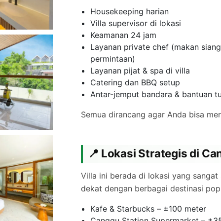
Housekeeping harian
Villa supervisor di lokasi
Keamanan 24 jam
Layanan private chef (makan sian
permintaan)
Layanan pijat & spa di villa
Catering dan BBQ setup
Antar-jemput bandara & bantuan t
Semua dirancang agar Anda bisa meni
📍 Lokasi Strategis di C
Villa ini berada di lokasi yang sang
dekat dengan berbagai destinasi popu
Kafe & Starbucks – ±100 meter
Canggu Station Supermarket – ±3