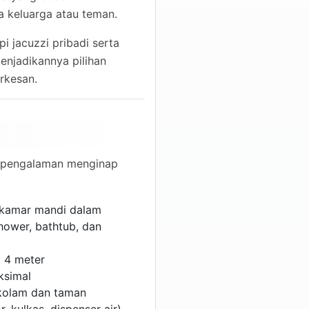
 keluarga atau teman.
api jacuzzi pribadi serta
menjadikannya pilihan
rkesan.
an pengalaman menginap
 kamar mandi dalam
hower, bathtub, dan
x 4 meter
ksimal
kolam dan taman
 kulkas, dispenser air)