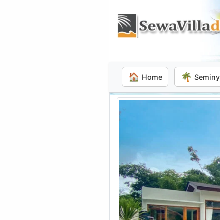
🏠
🌴
Home
Seminy