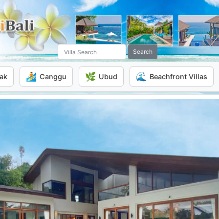
Search
🏄
🌿
🌊
ak
Canggu
Ubud
Beachfront Villas