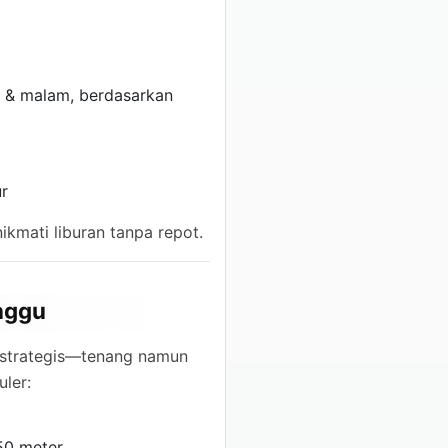
g & malam, berdasarkan
ur
kmati liburan tanpa repot.
anggu
at strategis—tenang namun
ler:
50 meter