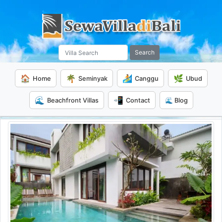
Search
🏠
🌴
🏄
🌿
Home
Seminyak
Canggu
Ubud
🌊
📲
Beachfront Villas
Contact
🌊 Blog